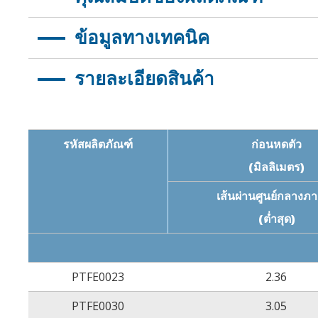
อัตราการหดตัวสูง 1.6:1 หรือ 4:1
ข้อมูลทางเทคนิค
คุณสมบัติทนไฟได้ดีเยี่ยม
ทนต่อสารเคมีได้ดีเยี่ยม
รายละเอียดสินค้า
คุณสมบัติฉนวนที่ดีเยี่ยม
คุณสมบัติ
ประสิทธิภาพต้านทานการเสียดสีได้ดีเยี่ยม
ความต้านทานแรงดึง
ค่าสัมประสิทธิ์แรงเสียดทาน 0.1
เปอร์เซ็นต์การยืดตัว ณ จุดขาด
รหัสผลิตภัณฑ์
ก่อนหดตัว
(มิลลิเมตร)
ภาวะช็อคจากความร้อน
เส้นผ่านศูนย์กลางภ
(ต่ำสุด)
ความยืดหยุ่นในอุณหภูมิต่ำ
ปริมาตรสภาพการต้านทานไฟฟ้า
PTFE0023
2.36
ความคงทนฉนวนไฟฟ้า
PTFE0030
3.05