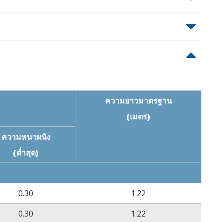
ธีทดสอบ
ค่าการทดสอบ
M D2671
≥22MPa
M D2671
≥300%
ความยาวมาตรฐาน
(เมตร)
M D2671
ไม่มีการแตกร้าว
/4 ชั่วโมง)
ความหนาผนัง
(ต่ำสุด)
M D2671
ไม่มีการแตกร้าว
/4 ชั่วโมง)
15
M D2671
≥10
Ω‧cm
0.30
1.22
M D2671
34kV/mm
0.30
1.22