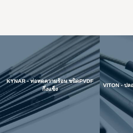
KYNAR - ท่อหดความร้อน ชนิดPVDF
VITON - ปล
กึ่งแข็ง