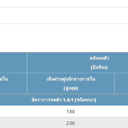
มาตรฐานข้อกำหนด
วิ
≥17.3MPa
AST
≥200%
AST
หลังหดตัว
(มิลลิเม)
ไม่มีการแตกร้าว
AST
(260˚C
ายใน
เส้นผ่านศูนย์กลางภายใน
(สูงสุด)
ไม่มีการแตกร้าว
AST
(-65˚C
อัตราการหดตัว 1.6:1 (ชนิดหนา)
15
≥10
Ω‧cm
AST
1.60
≥34kV/mm
AST
2.00