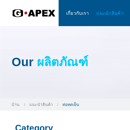
แผงการจัดการคุกกี้
เกี่ยวกับเรา
แนะนำสินค้า
Our
ผลิตภัณฑ์
บ้าน
แนะนำสินค้า
ท่อหดเย็น
Category