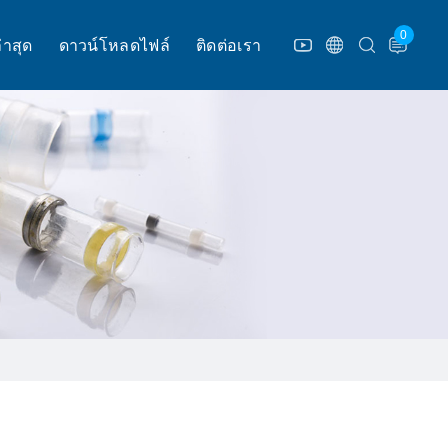
0
่าสุด
ดาวน์โหลดไฟล์
ติดต่อเรา