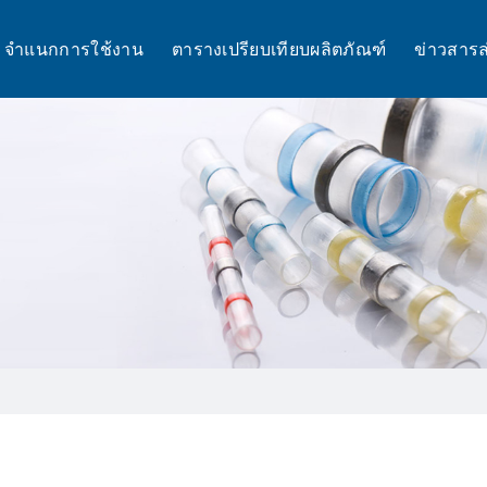
จำแนกการใช้งาน
ตารางเปรียบเทียบผลิตภัณฑ์
ข่าวสารล