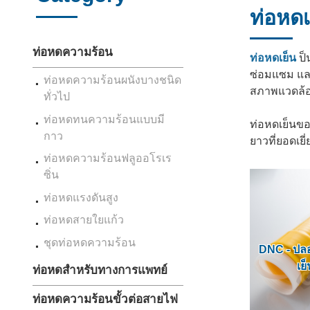
ท่อหดเ
ท่อหดความร้อน
ท่อหดเย็น
ป็
ซ่อมแซม และ
ท่อหดความร้อนผนังบางชนิด
สภาพแวดล้อ
ทั่วไป
ท่อหดทนความร้อนแบบมี
ท่อหดเย็นขอ
กาว
ยาวที่ยอดเย
ท่อหดความร้อนฟลูออโรเร
ซิ่น
ท่อหดแรงดันสูง
ท่อหดสายใยแก้ว
ชุดท่อหดความร้อน
DNC - ปล
เย็
ท่อหดสำหรับทางการแพทย์
ท่อหดความร้อนขั้วต่อสายไฟ