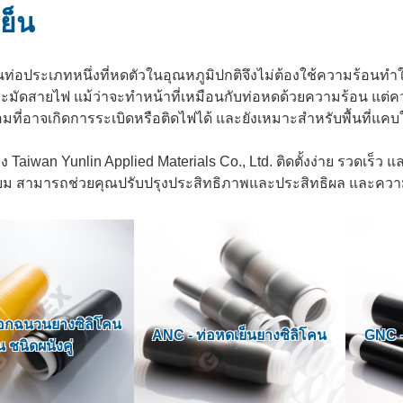
ย็น
นท่อประเภทหนึ่งที่หดตัวในอุณหภูมิปกติจึงไม่ต้องใช้ความร้อนทำให
มัดสายไฟ แม้ว่าจะทำหน้าที่เหมือนกับท่อหดด้วยความร้อน แต่ความ
มที่อาจเกิดการระเบิดหรือติดไฟได้ และยังเหมาะสำหรับพื้นที
ง Taiwan Yunlin Applied Materials Co., Ltd. ติดตั้งง่าย รวดเร
ี่ยม สามารถช่วยคุณปรับปรุงประสิทธิภาพและประสิทธิผล และความ
อกฉนวนยางซิลิโคน
ANC - ท่อหดเย็นยางซิลิโคน
GNC -
น ชนิดผนังคู่