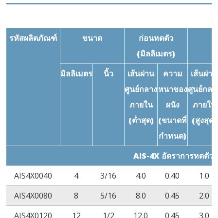
(-30˚C/1
ชั่วโมง)
รหัสผลิตภัณฑ์
ขนาด
ก่อนหดตัว
ทนต่อแรงดันไฟฟ้า
AC2500V/60S
ASTM
ไ
(มิลลิเมตร)
สูง
ไม่ชำรุด
D2671
มิลลิเมตร
นิ้ว
เส้นผ่าน
ความ
เส้นผ่าน
14
ปริมาตรสภาพการ
≥10
Ω‧cm
ASTM
≥
ศูนย์กลาง
หนาของ
ศูนย์กลา
ต้านทานไฟฟ้า
D2671
ภายใน
ผนัง
ภายใน
ความเสถียรของ
ไม่มีการ
ASTM
ไ
(ต่ำสุด)
(ขนาดที่
(สูงสุด)
ทองแดง
กัดกร่อน
D2671
ก
กำหนด)
(158˚C/168
AIS-4X อัตราการหดตัว 
ชั่วโมง)
AIS4X0040
4
3/16
4.0
0.40
1.0
ประสิทธิภาพความ
VW-1
UL224
AIS4X0080
8
5/16
8.0
0.45
2.0
ไวไฟ
AIS4X0120
12
1/2
12.0
0.45
3.0