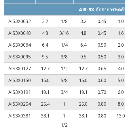
ดึงหลังเร่งอายุการ
เริ่มต้น
D2671
AIS-3X อัตราการหดตัว 
ใช้งาน
(158˚C/168
AIS3X0032
3.2
1/8
3.2
0.45
1.0
ชั่วโมง)
AIS3X0048
4.8
3/16
4.8
0.45
1.6
เปอร์เซ็นต์การยืด
≥100%
ASTM
AIS3X0064
6.4
1/4
6.4
0.50
2.0
ตัว ณ จุดขาดหลัง
D2671
AIS3X0095
9.5
3/8
9.5
0.50
3.0
เร่งอายุการใช้งาน
(158˚C/168
ชั่วโมง)
AIS3X0127
12.7
1/2
12.7
0.65
4.0
ภาวะช็อคจาก
ไม่มีการแตก
ASTM
ไ
AIS3X0150
15.0
5/8
15.0
0.60
5.0
ความร้อน
ร้าว
D2671
แ
AIS3X0191
19.1
3/4
19.1
0.70
6.0
(250˚C/4
AIS3X0254
25.4
1
25.0
0.80
8.0
ชั่วโมง)
AIS3X0381
38.1
1
38.1
0.80
13.0
ความยืดหยุ่นใน
ไม่มีการแตก
ASTM
ไ
1/2
อุณหภูมิต่ำ
ร้าว
D2671
แ