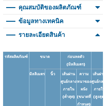
คุณสมบัติของผลิตภัณฑ์
อัตราการหดตัว 3:1 และ 4:1
ข้อมูลทางเทคนิค
คุณสมบัติกันน้ำได้ดีเยี่ยม
มีความยืดหยุ่นและกันไฟสูง
รายละเอียดสินค้า
ประสิทธิภาพทางกายภาพเคมีและไฟฟ้าที่ดีเยี่ยม
คุณสมบัติ
มาตรฐานข้อ
วิธีทดสอบ
สามารถใช้กาวร้อนละลายEVA หรือกาวโพลีเอไมด์(PA) ที่
กำหนด
มีจุดหลอมเหลวสูงได้
การเปลี่ยนแปลงใน
ด้านการคุ้มครองสิ่งแวดล้อม รับรองมาตรฐาน RoHS,
-15%~15%
ASTM
รหัสผลิตภัณฑ์
ขนาด
ก่อนหดตัว
REACH
ระยะยาว
D2671
(มิลลิเมตร)
ความต้านทานแรง
≥10.3MPa
ASTM
≥
มิลลิเมตร
นิ้ว
เส้นผ่าน
ความ
เส้นผ่าน
ดึง
D2671
ศูนย์กลาง
หนาของ
ศูนย์กลา
เปอร์เซ็นต์การยืด
≥200%
ASTM
ภายใน
ผนัง
ภายใน
ตัว ณ จุดขาด
D2671
(ต่ำสุด)
(ขนาดที่
(สูงสุด)
กำหนด)
ความต้านทานแรง
70% ของค่า
ASTM