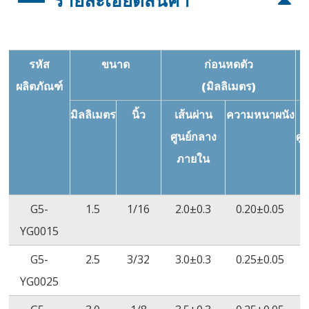
รายละเอียดสินค้า
รับรองมาตรฐาน RoHS
คุณสมบัติ
มาตรฐานข้อ
วิธีทดสอบ
ค่าก
กำหนด
การเปลี่ยนแปลง
-10%~10%
ASTM
รหัส
ขนาด
ก่อนหดตัว
ในระยะยาว
D2671
ผลิตภัณฑ์
(มิลลิเมตร)
ความต้านทาน
≥10.3MPa
ASTM
≥11
มิลลิเมตร
นิ้ว
เส้นผ่าน
ความหนาผนัง
เ
แรงดึง
D2671
ศูนย์กลาง
ศู
เปอร์เซ็นต์การ
≥200%
ASTM
≥
ภายใน
ยืดตัว ณ จุดขาด
D2671
(
ความต้านทาน
70% ของค่า
ASTM
≥
G5-
1.5
1/16
2.0±0.3
0.20±0.05
แรงดึงหลังเร่ง
เริ่มต้น
D2671
YG0015
อายุการใช้งาน
(158˚C/168
G5-
2.5
3/32
3.0±0.3
0.25±0.05
ชั่วโมง)
YG0025
เปอร์เซ็นต์การ
≥100%
ASTM
≥