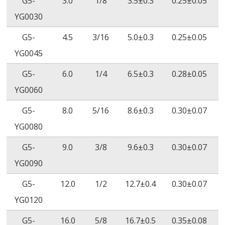
G5-
3.0
1/8
3.5±0.3
0.25±0.05
ยืดตัว ณ จุดขาด
D2671
YG0030
หลังเร่งอายุการ
(158˚C/168
G5-
4.5
3/16
5.0±0.3
0.25±0.05
ใช้งาน
ชั่วโมง)
YG0045
ภาวะช็อคจาก
ไม่มีการแตก
ASTM
ไม
G5-
6.0
1/4
6.5±0.3
0.28±0.05
ความร้อน
ร้าว
D2671
แต
YG0060
(200˚C/4
G5-
8.0
5/16
8.6±0.3
0.30±0.07
ชั่วโมง)
YG0080
ความยืดหยุ่นใน
ไม่มีการแตก
ASTM
ไม
G5-
9.0
3/8
9.6±0.3
0.30±0.07
อุณหภูมิต่ำ
ร้าว
D2671
แต
YG0090
(-55˚C/4
ชั่วโมง)
G5-
12.0
1/2
12.7±0.4
0.30±0.07
YG0120
ทนต่อแรงดัน
AC2500V/60S
ASTM
ไม
ไฟฟ้าสูง
ไม่ชำรุด
D2671
G5-
16.0
5/8
16.7±0.5
0.35±0.08