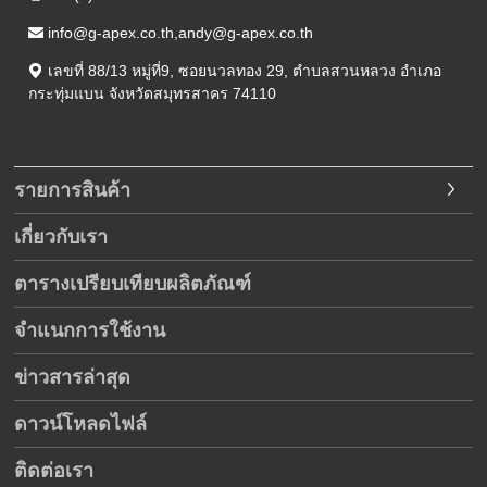
info@g-apex.co.th,andy@g-apex.co.th
เลขที่ 88/13 หมู่ที่9
,
ซอยนวลทอง 29
,
ตำบลสวนหลวง อำเภอ
กระทุ่มแบน
จังหวัดสมุทรสาคร
74110
รายการสินค้า
เกี่ยวกับเรา
ตารางเปรียบเทียบผลิตภัณฑ์
จำแนกการใช้งาน
ข่าวสารล่าสุด
ดาวน์โหลดไฟล์
ติดต่อเรา