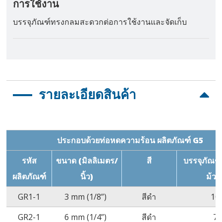
การใช้งาน
บรรจุภัณฑ์ทรงกลมสะดวกต่อการใช้งานและจัดเก็บ
รายละเอียดสินค้า
ประกอบด้วยท่อหดความร้อน ผลิตภัณฑ์ G5
รหัส
ขนาด (มิลลิเมตร/
สี
บรรจุภัณฑ์
ผลิตภัณฑ์
นิ้ว)
ม้วน
GR1-1
3 mm (1/8”)
สีดำ
10
GR2-1
6 mm (1/4”)
สีดำ
7