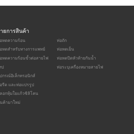
ายการสินค้า
่อหดความร้อน
ท่อถัก
่อหดสำหรับทางการแพทย์
ท่อหดเย็น
่อหดความร้อนขั้วต่อสายไฟ
ท่อหดปิดหัวท้ายกันน้ำ
ทป
ท่อระบุเครื่องหมายสายไฟ
ุปกรณ์อิเล็กทรอนิกส์
่อรีด และท่อแปรรูป
ลอกหุ้มใยแก้วซิลิโคน
ินค้ามาใหม่