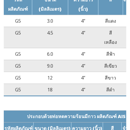
ผลิตภัณฑ์
(มิลลิเมตร)
(นิ้ว)
G5
3.0
4”
สีแดง
G5
4.5
4”
สี
เหลือง
G5
6.0
4”
สีฟ้า
G5
9.0
4”
สีเขียว
G5
12
4”
สีขาว
G5
18
4”
สีดำ
ประกอบด้วยท่อหดความร้อนมีกาว ผลิตภัณฑ์ AIS
รหัสผลิตภัณฑ์
ขนาด (มิลลิเมตร)
ความยาว (นิ้ว)
สี
จำน