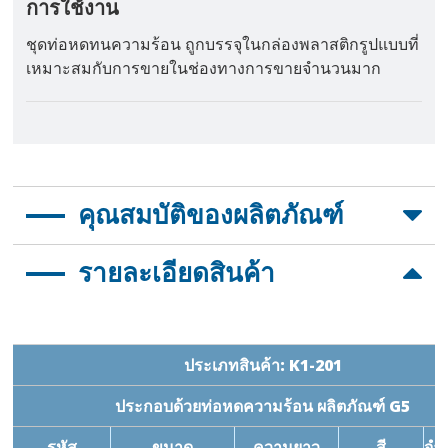
การใช้งาน
ชุดท่อหดทนความร้อน ถูกบรรจุในกล่องพลาสติกรูปแบบที่
เหมาะสมกับการขายในช่องทางการขายจำนวนมาก
คุณสมบัติของผลิตภัณฑ์
สารบัญ: ท่อหดความร้อน, ท่อหดความร้อนขั้วต่อ
รายละเอียดสินค้า
ขนาดกล่อง: 27.5 x 19.5 x 5.2cm
วัสดุ: PP
สี: โปร่งใส
ช่องแบ่ง : สามารถปรับได้
ประเภทสินค้า: K1-201
ประกอบด้วยท่อหดความร้อน ผลิตภัณฑ์ G5
รหัส
ขนาด
ความยาว
สี
จำน