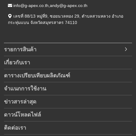
info@g-apex.co.th,andy@g-apex.co.th
เลขที่ 88/13 หมู่ที่9
,
ซอยนวลทอง 29
,
ตำบลสวนหลวง อำเภอ
กระทุ่มแบน
จังหวัดสมุทรสาคร
74110
รายการสินค้า
เกี่ยวกับเรา
ตารางเปรียบเทียบผลิตภัณฑ์
จำแนกการใช้งาน
ข่าวสารล่าสุด
ดาวน์โหลดไฟล์
ติดต่อเรา