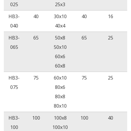
ภาวะช็อคจาก
ไม่มีการแตก
ASTM
ไม
025
25x3
ความร้อน
ร้าว
D2671
แต
HB3-
40
30x10
40
16
(200˚C/4
040
40x4
ชั่วโมง)
HB3-
65
50x8
65
25
ความยืดหยุ่นใน
ไม่มีการแตก
ASTM
ไม
065
50x10
อุณหภูมิต่ำ
ร้าว
D2671
แต
60x6
(-40˚C/4
60x8
ชั่วโมง)
HB3-
75
60x10
75
25
ความเป็นฉนวน
≥19.7kV/mm
ASTM
≥20
075
80x6
D2671
80x8
12
ปริมาตรสภาพ
≥10
Ω‧cm
ASTM
≥10
80x10
การต้านทาน
D2671
HB3-
100
100x8
100
40
ไฟฟ้า
100
100x10