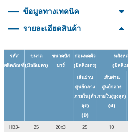
อัตราการหดตัวสูง 2.5:1
ข้อมูลทางเทคนิค
วัสดุมีความยืดหยุ่นและทนต่อกัดกร่อน
คุณสมบัติเป็นฉนวนได้ดีและทนต่อสารเคมี
รายละเอียดสินค้า
คุณสมบัติ
มาตรฐานข้อ
วิธีทดสอบ
ค่าก
กำหนด
เปอร์เซ็นต์การยืด
≥10.3MPa
ASTM
≥1
รหัส
ขนาด
ขนาดบัส
ก่อนหดตัว
หลังหดตั
ตัว ณ จุดขาด
D2671
ผลิตภัณฑ์
(มิลลิเมตร)
บาร์
(มิลลิเมตร)
(มิลลิเมต
ความต้านทาน
≥200%
ASTM
≥
เส้นผ่าน
เส้นผ่าน
ค
แรงดึง
D2671
ศูนย์กลาง
ศูนย์กลาง
เปอร์เซ็นต์การยืด
≥100%
ASTM
≥
ภายใน(ต่ำ
ภายใน(สูงสุด)
ตัว ณ จุดขาด
D2671
สุด)
(d)
หลังเร่งอายุการ
(136˚C/168
(D)
ใช้งาน
ชั่วโมง)
HB3-
25
20x3
25
10