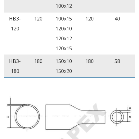
ความเสถียรของ
ไม่มีการ
ASTM
ไม
100x12
ทองแดง
กัดกร่อน
D2671
กั
HB3-
120
100x15
120
40
(158˚C/168
120
120x10
ชั่วโมง)
120x12
ประสิทธิภาพ
ไม่มีการเผา
ANSI IEEE
120x15
ความไวไฟ
ไหม้
C37.2
HB3-
180
150x10
180
58
ค่าคงที่ไดอิเล็ก
-
IEC 60250
5 
180
150x20
ตริก