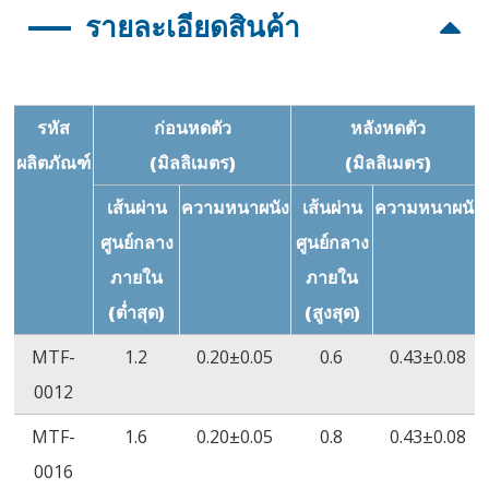
ลักษณะมีความยืดหยุ่น สีใส
รายละเอียดสินค้า
คุณสมบัติทางกายภาพ เคมีและไฟฟ้าที่ดีเยี่ยม
คุณสมบัติ
มาตรฐานข้อ
วิธีทดสอบ
ค่าก
คุณสมบัติของฉนวนไฟฟ้าที่ดีเยี่ยม
กำหนด
ฆ่าเชื้อด้วยรังสีแกมมา (y) และเอทิลีนออกไซด์ (ETO)
การเปลี่ยนแปลงใน
-10%~10%
ASTM
วัสดุห่อด้วยถุงพลาสติกสองชั้น
รหัส
ก่อนหดตัว
หลังหดตัว
ระยะยาว
D2671
ได้รับการรับรองมาตรฐาน ISO 10993 และ RoHS
ผลิตภัณฑ์
(มิลลิเมตร)
(มิลลิเมตร)
ค่าความเข้มข้น
≥70%
ASTM
≥
เส้นผ่าน
ความหนาผนัง
เส้นผ่าน
ความหนาผนัง
D2671
ศูนย์กลาง
ศูนย์กลาง
ความต้านทานแรง
≥10.3MPa
ASTM
≥10
ภายใน
ภายใน
ดึง
D2671
(ต่ำสุด)
(สูงสุด)
15
ปริมาตรสภาพการ
≥10
Ω•cm
ASTM
≥10
MTF-
1.2
0.20±0.05
0.6
0.43±0.08
ต้านทานไฟฟ้า
D2671
0012
ความคงทนฉนวน
≥19.7kV/mm
ASTM
≥20
MTF-
1.6
0.20±0.05
0.8
0.43±0.08
ไฟฟ้า
D2671
0016