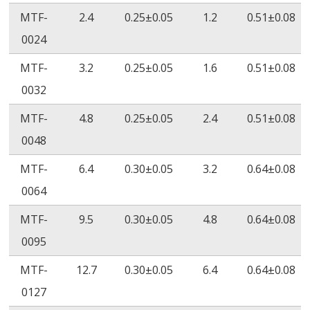
เปอร์เซ็นต์การยืด
≥120%
ASTM
≥
MTF-
2.4
0.25±0.05
1.2
0.51±0.08
ตัว ณ จุดขาด
D2671
0024
ความยืดหยุ่นใน
ไม่มีการแตก
ASTM
ไม
MTF-
3.2
0.25±0.05
1.6
0.51±0.08
อุณหภูมิต่ำ
ร้าว
D2671
แต
0032
(-55˚C/4
MTF-
4.8
0.25±0.05
2.4
0.51±0.08
ชั่วโมง)
0048
คุณสมบัติของฉนวนไฟฟ้าที่ดีเยี่ยม
MTF-
6.4
0.30±0.05
3.2
0.64±0.08
ไม่มีโลหะหนัก
0064
ฆ่าเชื้อด้วยรังสีแกมมา (y) และเอทิลีนออกไซด์ (ETO)
MTF-
9.5
0.30±0.05
4.8
0.64±0.08
0095
MTF-
12.7
0.30±0.05
6.4
0.64±0.08
0127