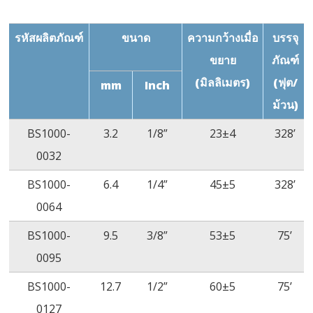
อุณหภูมิการ
ASTMD
240℃
หลอมละลาย
276
รหัสผลิตภัณฑ์
ขนาด
ความกว้างเมื่อ
บรรจุ
ความยืดหยุ่นใน
-50˚C/4
ไม่มีการแตกร
ขยาย
ภัณฑ์
อุณหภูมิต่ำ
ชั่วโมง
(มิลลิเมตร)
(ฟุต/
mm
Inch
ม้วน)
ประสิทธิภาพความ
UL224
VW-1
ไวไฟ
BS1000-
3.2
1/8”
23±4
328’
0032
ทดสอบการเสียดสี
ISO 6722
14200 ครั้ง ไม่
เสียหาย
BS1000-
6.4
1/4”
45±5
328’
0064
BS1000-
9.5
3/8”
53±5
75’
0095
BS1000-
12.7
1/2”
60±5
75’
0127