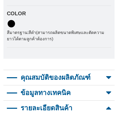
COLOR
สีมาตรฐาน:สีดำ(สามารถผลิตขนาดพิเศษและตัดความ
ยาวได้ตามลูกค้าต้องการ)
คุณสมบัติของผลิตภัณฑ์
ป้องกันรังสียูวี
ข้อมูลทางเทคนิค
ทนต่อสารเคมีและตัวทำละลาย
ประสิทธิภาพกันไฟ
รายละเอียดสินค้า
ต้านทานการเสียดสีที่ดีเยี่ยม
คุณสมบัติ
วิธีทดสอบ
ค่าการทดส
การทอเส้นขอบมากกว่า 25%