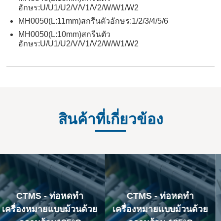
อักษร:U/U1/U2/V/V1/V2/W/W1/W2
MH0050(L:11mm)สกรีนตัวอักษร:1/2/3/4/5/6
MH0050(L:10mm)สกรีนตัว
อักษร:U/U1/U2/V/V1/V2/W/W1/W2
สินค้าที่เกี่ยวข้อง
CTMS - ท่อหดทำ
MP - สมุดเครื่องหมายสติก
เครื่องหมายแบบม้วนด้วย
เกอร์