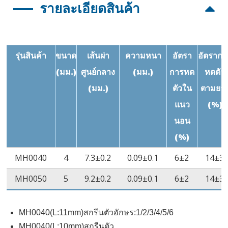
รายละเอียดสินค้า
ลักษณะ
มาตรฐาน
ผ่านการ
ค่
ทดสอบ
แรงดันไฟฟ้า
AC2500V/60S
UL 224
ไม
รุ่นสินค้า
ขนาด
เส้นผ่า
ความหนา
อัตรา
อัตรากา
ไม่มีการชำรุด
ช
(มม.)
ศูนย์กลาง
(มม.)
การหด
หดตัว
9
การต้านทาน
≥10
Ω‧cm
ASTM
≥1
(มม.)
ตัวใน
ตามยา
ปริมาณ
D257
แนว
(%)
นอน
คุณสมบัติการทน
VW-1
UL 224
V
(%)
ไฟ
MH0040
4
7.3±0.2
0.09±0.1
6±2
14±3
MH0050
5
9.2±0.2
0.09±0.1
6±2
14±3
MH0040(L:11mm)สกรีนตัวอักษร:1/2/3/4/5/6
MH0040(L:10mm)สกรีนตัว