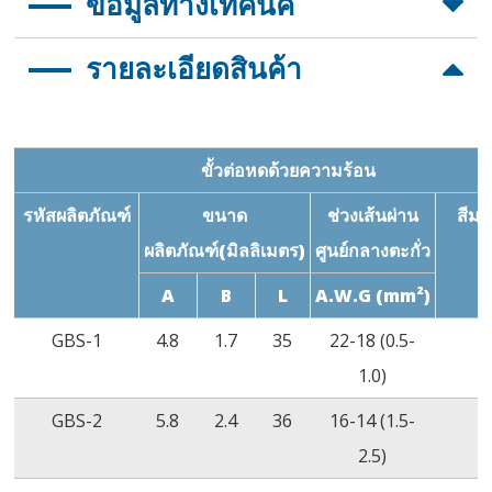
ข้อมูลทางเทคนิค
กาวร้อนละลายโพลีอะมายด์ ประสิทธิภาพกันน้ำที่ดีเยี่ยม
ประสิทธิภาพการยืดหยุ่นดีเยี่ยม ต้านทานความเสียหาย
รายละเอียดสินค้า
ทางกล
คุณสมบัติ
มาตรฐานข้อ
วิธีทดสอบ
ทนแรงดึงได้ดีเยี่ยม
กำหนด
ทนต่อแรงดัน
AC2500V/60S
ASTM D2671
ขั้วต่อหดด้วยความร้อน
ไฟฟ้าสูง
ไม่ชำรุด
รหัสผลิตภัณฑ์
ขนาด
ช่วงเส้นผ่าน
สีม
ระดับกันน้ำ
ไม่มีการรั่ว
IPX7(1M/1
ผลิตภัณฑ์(มิลลิเมตร)
ศูนย์กลางตะกั่ว
ไหล
ชั่วโมง)
A
B
L
A.W.G (mm²)
GBS-1
4.8
1.7
35
22-18 (0.5-
ส
1.0)
GBS-2
5.8
2.4
36
16-14 (1.5-
ส
แนะนำให้ใช้เครื่องมือย้ำ: G-APEX P/N CT2005
2.5)