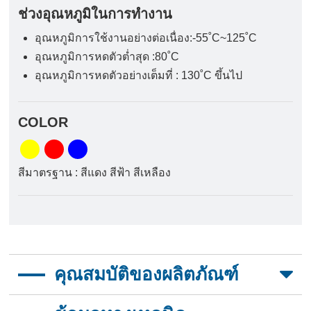
ช่วงอุณหภูมิในการทำงาน
อุณหภูมิการใช้งานอย่างต่อเนื่อง:-55˚C~125˚C
อุณหภูมิการหดตัวต่ำสุด :80˚C
อุณหภูมิการหดตัวอย่างเต็มที่ : 130˚C ขึ้นไป
COLOR
สีมาตรฐาน : สีแดง สีฟ้า สีเหลือง
คุณสมบัติของผลิตภัณฑ์
อัตราการหดตัว 3:1