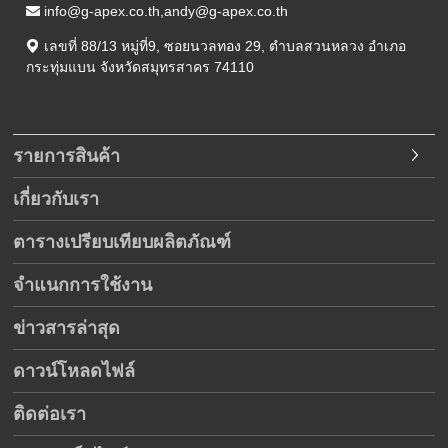
info@g-apex.co.th,andy@g-apex.co.th
เลขที่ 88/13 หมู่ที่9
,
ซอยนวลทอง 29
,
ตำบลสวนหลวง อำเภอ
กระทุ่มแบน
จังหวัดสมุทรสาคร
74110
รายการสินค้า
เกี่ยวกับเรา
ตารางเปรียบเทียบผลิตภัณฑ์
จำแนกการใช้งาน
ข่าวสารล่าสุด
ดาวน์โหลดไฟล์
ติดต่อเรา