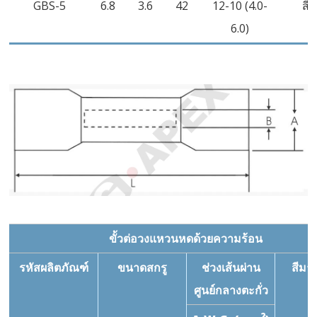
GBS-5
6.8
3.6
42
12-10 (4.0-
สีเ
6.0)
ขั้วต่อวงแหวนหดด้วยความร้อน
รหัสผลิตภัณฑ์
ขนาดสกรู
ช่วงเส้นผ่าน
สีมา
ศูนย์กลางตะกั่ว
2